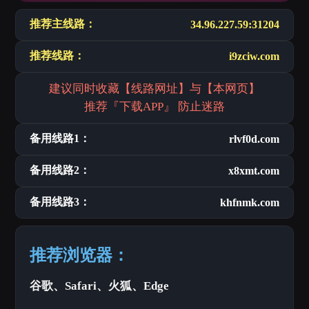
推荐主线路：
34.96.227.59:31204
推荐线路：
i9zciw.com
建议同时收藏【线路网址】与【本网页】
推荐『下载APP』 防止迷路
备用线路1：
rlvf0d.com
备用线路2：
x8xmt.com
备用线路3：
khfnmk.com
推荐浏览器：
谷歌、Safari、火狐、Edge